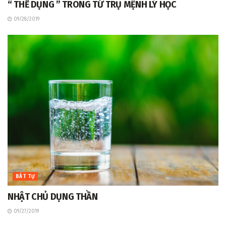
“ THỂ DỤNG ” TRONG TỨ TRỤ MỆNH LÝ HỌC
09/28/2019
BÁT TỰ
NHẬT CHỦ DỤNG THẦN
09/27/2019