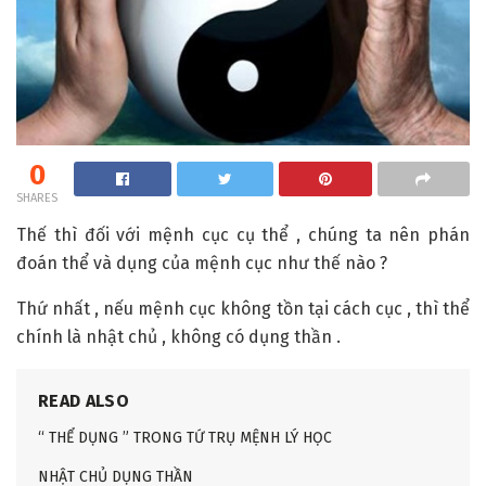
0
SHARES
Thế thì đối với mệnh cục cụ thể , chúng ta nên phán
đoán thể và dụng của mệnh cục như thế nào ?
Thứ nhất , nếu mệnh cục không tồn tại cách cục , thì thể
chính là nhật chủ , không có dụng thần .
READ ALSO
“ THỂ DỤNG ” TRONG TỨ TRỤ MỆNH LÝ HỌC
NHẬT CHỦ DỤNG THẦN