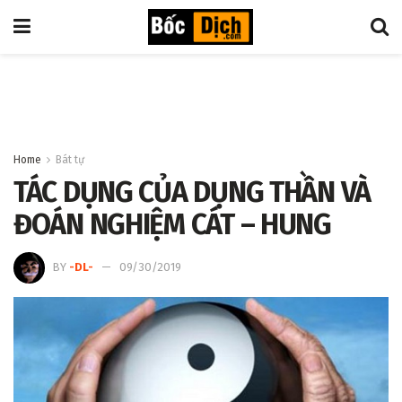
Home
Bát tự
TÁC DỤNG CỦA DỤNG THẦN VÀ
ĐOÁN NGHIỆM CÁT – HUNG
BY
-DL-
09/30/2019